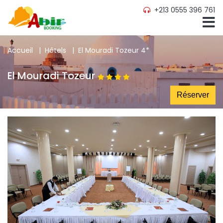
+213 0555 396 761
Accueil
|
Hôtels
|
El Mouradi Tozeur 4*
El Mouradi Tozeur
Réserver 