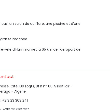
mous, un salon de coiffure, une piscine et d'une
a grasse matinée
re-ville d'Hammamet, à 65 km de l'aéroport de
ontact
esse: Cité 100 Logts, Bt K n° 06 Aissat idir - 
eraga - Algérie.
: 
+213 23 363 241 
: 
+213 23 363 237