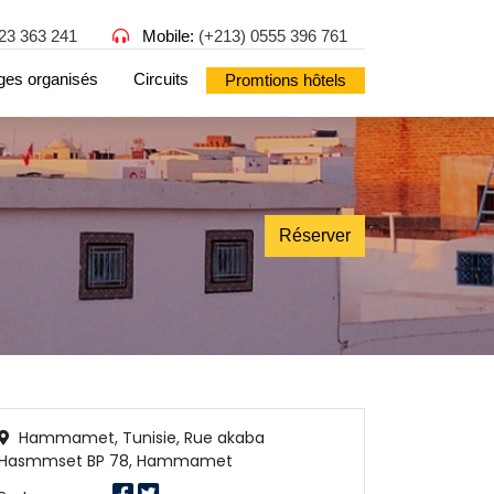
23 363 241
Mobile: 
(+213) 0555 396 761
ges organisés
Circuits
Promtions hôtels
Réserver 
Hammamet, Tunisie, Rue akaba
Hasmmset BP 78, Hammamet